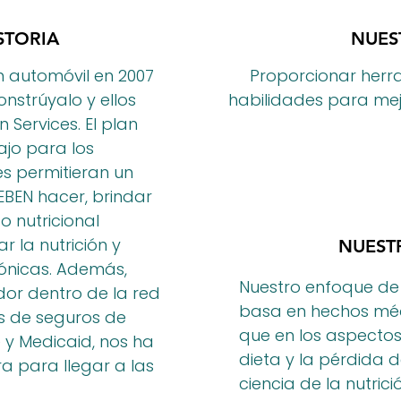
STORIA
NUES
un automóvil en 2007
Proporcionar herra
nstrúyalo y ellos
habilidades para mejo
 Services. El plan
ajo para los
es permitieran un
EBEN hacer, brindar
o nutricional
 la nutrición y
NUEST
ónicas. Además,
Nuestro enfoque de l
dor dentro de la red
basa en hechos médi
s de seguros de
que en los aspectos
e y Medicaid, nos ha
dieta y la pérdida 
a para llegar a las
ciencia de la nutrici