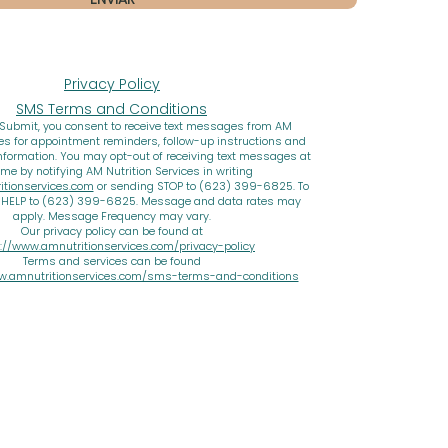
Privacy Policy
SMS Terms and Conditions
 Submit, you consent to receive text messages from AM
ces for appointment reminders, follow-up instructions and
nformation. You may opt-out of receiving text messages at
ime by notifying AM Nutrition Services in writing
tionservices.com
or sending STOP to (623) 399-6825. To
d HELP to (623) 399-6825. Message and data rates may
apply. Message Frequency may vary.
Our privacy policy can be found at
://www.amnutritionservices.com/privacy-policy
Terms and services can be found
w.amnutritionservices.com/sms-terms-and-conditions