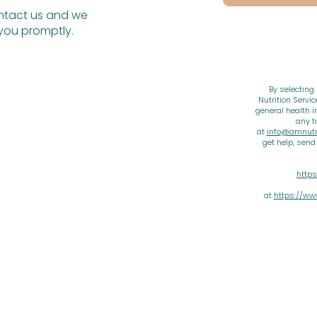
tact us and we
 you promptly.
By selecting
Nutrition Servi
general health i
any t
at
info@amnutri
get help, sen
https
at
https://ww