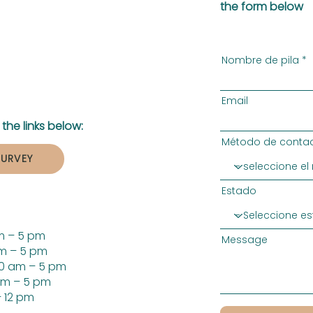
the form below
Nombre de pila
Email
the links below:
Método de contac
SURVEY
Estado
m – 5 pm
Message
m – 5 pm
0 am – 5 pm
am – 5 pm
 12 pm